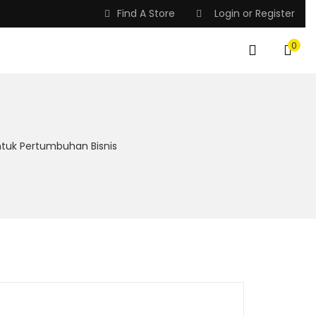
Find A Store
Login
or
Register
0
tuk Pertumbuhan Bisnis