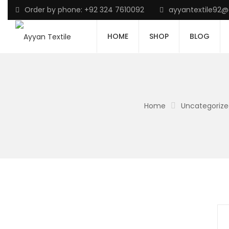
Order by phone: +92 324 7610092
ayyantextile92
HOME
SHOP
BLOG
Home
Uncategoriz